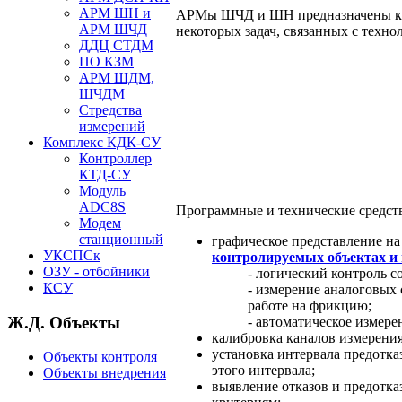
АРМ ШН и
АРМы ШЧД и ШН предназначены как 
АРМ ШЧД
некоторых задач, связанных с техн
ДДЦ СТДМ
ПО КЗМ
АРМ ШДМ,
ШЧДМ
Стредства
измерений
Комплекс КДК-СУ
Контроллер
КТД-СУ
Модуль
ADC8S
Программные и технические сред
Модем
станционный
графическое представление н
УКСПСк
контролируемых объектах и 
ОЗУ - отбойники
- логический контроль с
КСУ
- измерение аналоговых 
работе на фрикцию;
Ж.Д. Объекты
- автоматическое измере
калибровка каналов измерения
установка интервала предотка
Объекты контроля
этого интервала;
Объекты внедрения
выявление отказов и предотка