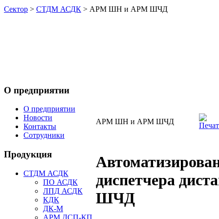
Сектор
>
СТДМ АСДК
> АРМ ШН и АРМ ШЧД
О предприятии
О предприятии
Новости
АРМ ШН и АРМ ШЧД
Контакты
Сотрудники
Продукция
Автоматизирова
СТДМ АСДК
диспетчера дист
ПО АСДК
ЛПД АСДК
ШЧД
КДК
ДК-М
АРМ ДСП-КП