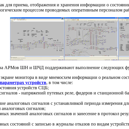
для приема, отображения и хранения информации о состоянии
ологическим процессом проводимых оперативным персоналом раб
ства АРМов ШН и ШЧД поддерживают выполнение следующих ф
а экране монитора в виде мнемосхем информации о реальном со
параметрах устройств
, в том числе:
остояния устройств СЦБ;
сигналов - напряжений путевых реле, фидеров и станционной ба
ние аналоговых сигналов с устанавливкой периода измерения дл
 аналоговых сигналов;
зных значений аналоговых сигналов и занесение в протокол рез
зных состояний с записью в журналы отказов по видам устройс