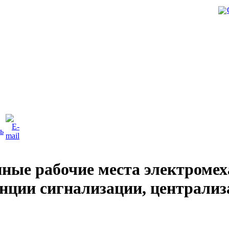
нные рабочие места электром
анции сигнализации, централи