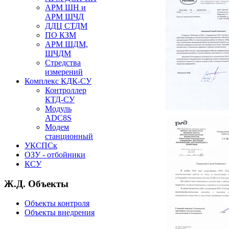
АРМ ШН и
АРМ ШЧД
ДДЦ СТДМ
ПО КЗМ
АРМ ШДМ,
ШЧДМ
Стредства
измерений
Комплекс КДК-СУ
Контроллер
КТД-СУ
Модуль
ADC8S
Модем
станционный
УКСПСк
ОЗУ - отбойники
КСУ
Ж.Д. Объекты
Объекты контроля
Объекты внедрения