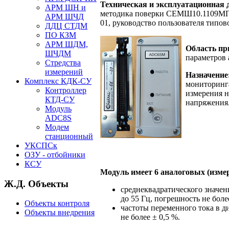
Техническая и эксплуатационная 
АРМ ШН и
методика поверки СЕМШ10.1109МП, 
АРМ ШЧД
01, руководство пользователя типо
ДДЦ СТДМ
ПО КЗМ
АРМ ШДМ,
Область пр
ШЧДМ
параметров 
Стредства
измерений
Назначение
Комплекс КДК-СУ
мониторинг
Контроллер
измерения н
КТД-СУ
напряжения
Модуль
ADC8S
Модем
станционный
УКСПСк
ОЗУ - отбойники
КСУ
Модуль имеет 6 аналоговых (измер
Ж.Д. Объекты
среднеквадратического значени
до 55 Гц, погрешность не боле
Объекты контроля
частоты переменного тока в ди
Объекты внедрения
не более ± 0,5 %.